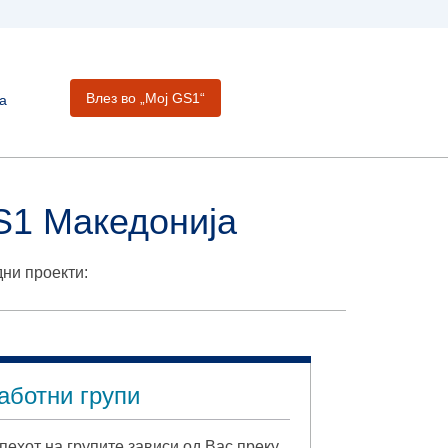
Влез во „Moj GS1“
а
S1 Македонија
дни проекти:
аботни групи
пехот на групите зависи од Вас преку