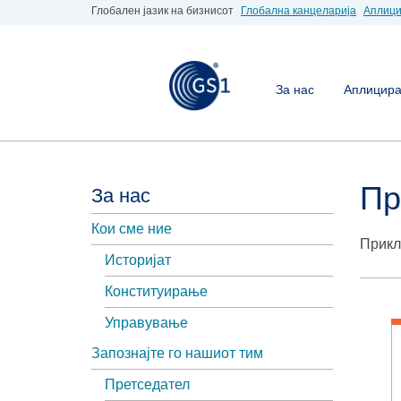
Глобален јазик на бизнисот
Глобална канцеларија
Аплици
За нас
Аплицирај
Пр
За нас
Кои сме ние
Прикл
Историјат
Конституирање
Управување
Запознајте го нашиот тим
Претседател