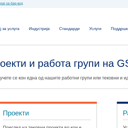
рај за бар код
 за услуга
Индустрија
Стандарди
Услуги
Поддршк
оекти и работа групи на G
учете се кон една од нашите работни групи или тековни и и
Проекти
Р
Преглед на тековни проикти во кои е
Ус