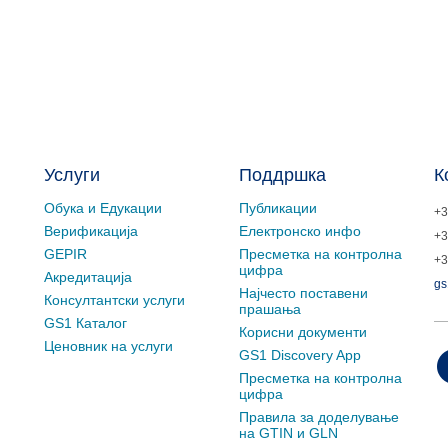
Услуги
Поддршка
К
Обука и Едукации
Публикации
+3
Верификација
Електронско инфо
+3
GEPIR
Пресметка на контролна
+3
цифра
Акредитација
gs
Најчесто поставени
Консултантски услуги
прашања
GS1 Каталог
Корисни документи
Ценовник на услуги
GS1 Discovery App
Пресметка на контролна
цифра
Правила за доделување
на GTIN и GLN