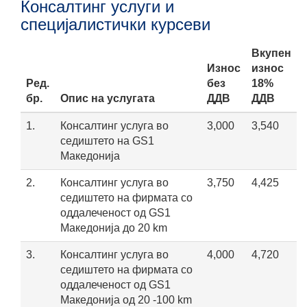
Консалтинг услуги и
специјалистички курсеви
Вкупен
Износ
износ
Ред.
без
18%
бр.
Опис на услугата
ДДВ
ДДВ
1.
Консалтинг услуга во
3,000
3,540
седиштето на GS1
Maкедонија
2.
Консалтинг услуга во
3,750
4,425
седиштето на фирмата со
оддалеченост од GS1
Maкедонија до 20 km
3.
Консалтинг услуга во
4,000
4,720
седиштето на фирмата со
оддалеченост од GS1
Maкедонија од 20 -100 km