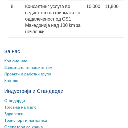
8.
Консалтинг услуга во
10,000
11,800
седиштето на фирмата со
оддалеченост од GS1
Maкедонија над 100 km за
нечленки
За нас
Кои сме ние
Запознајте го нашиот тим
Проекти и работни групи
Контакт
Индустрија и Стандарди
Стандарди
Трговија на мало
Здравство
Транспорт и логистика
Оператори со храна