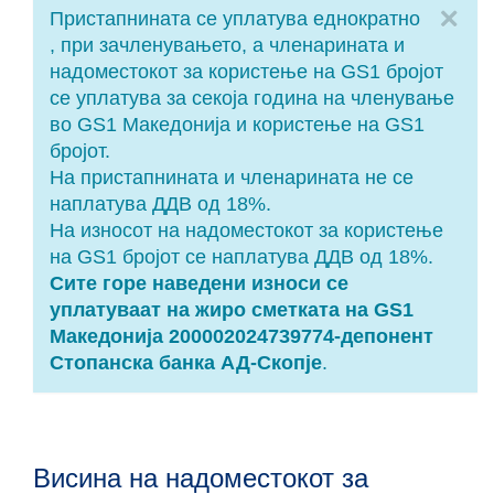
Cl
Пристапнината се уплатува еднократно
, при зачленувањето, а членарината и
надоместокот за користење на GS1 бројот
се уплатува за секоја година на членување
во GS1 Македонија и користење на GS1
бројот.
На пристапнината и членарината не се
наплатува ДДВ од 18%.
На износот на надоместокот за користење
на GS1 бројот се наплатува ДДВ од 18%.
Сите горе наведени износи се
уплатуваат на жиро сметката на GS1
Македонија 200002024739774-депонент
Стопанска банка АД-Скопје
.
Висина на надоместокот за