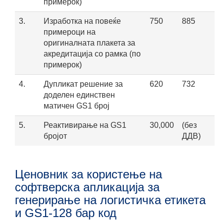
примерок)
3.
Изработка на повеќе
750
885
примероци на
оригиналната плакета за
акредитација со рамка (по
примерок)
4.
Дупликат решение за
620
732
доделен единствен
матичен GS1 број
5.
Реактивирање на GS1
30,000
(без
бројот
ДДВ)
Ценовник за користење на
софтверска апликација за
генерирање на логистичка етикета
и GS1-128 бар код