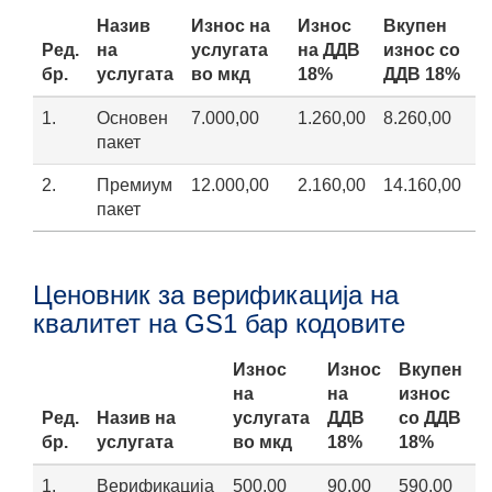
Назив
Износ на
Износ
Вкупен
Ред.
на
услугата
на ДДВ
износ со
бр.
услугата
во мкд
18%
ДДВ 18%
1.
Основен
7.000,00
1.260,00
8.260,00
пакет
2.
Премиум
12.000,00
2.160,00
14.160,00
пакет
Ценовник за верификација на
квалитет на GS1 бар кодовите
Износ
Износ
Вкупен
на
на
износ
Ред.
Назив на
услугата
ДДВ
со ДДВ
бр.
услугата
во мкд
18%
18%
1.
Верификација
500,00
90,00
590,00