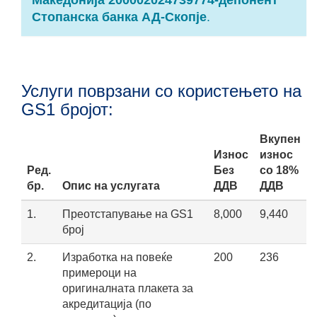
Македонија 200002024739774-депонент
Стопанска банка АД-Скопје
.
Услуги поврзани со користењето на
GS1 бројот:
Вкупен
Износ
износ
Ред.
Без
со 18%
бр.
Опис на услугата
ДДВ
ДДВ
1.
Преотстапување на GS1
8,000
9,440
број
2.
Изработка на повеќе
200
236
примероци на
оригиналната плакета за
акредитација (по