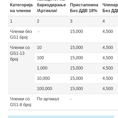
Категорија
баркодирање
Пристапнина
Членар
на членки
/Артикли/
Без ДДВ 18%
Без ДД
1
2
3
4
Членки без
-
15,000
4,500
GS1 број
Членки со
10
15,000
4,500
GS1-13
100
15,000
4,500
број
1,000
15,000
4,500
10,000
15,000
4,500
100,000
15,000
4,500
Членки со
По артикал
-
GS1-8 број