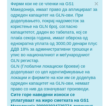
Cl
Фирми кои не се членки на GS1
Македонија, имаат право да аплицираат за
одреден капацитет на GLN-ови. При
доделувањето, покрај надоместок за
користење на GLN број, согласно
капацитетот, даден во табелата, кој се
плаќа секоја година, имаат обврска од
еднократна уплата од 3000,00 денари плус
ДДВ 18% за административни трошоци и
упис во националниот и меѓународниот
GLN регистар.
GLN (Глобални локациски броеви) се
доделуваат со цел идентификување на
локации и фирмите на кои им се доделува
одреден капацитет на GLN-ови, немаат
право со нив да означуваат производи.
Сите горе наведени износи се
уплатуваат на жиро сметката на GS1