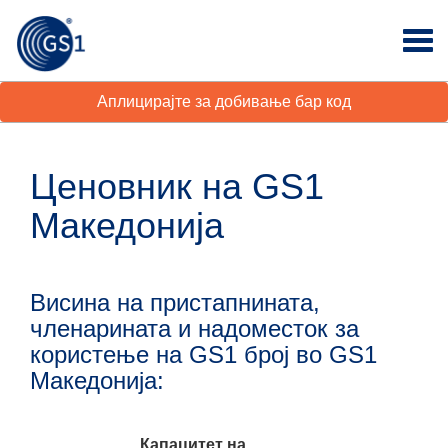
Аплицирајте за добивање бар код
Ценовник на GS1
Македонија
Висина на пристапнината,
членарината и надоместок за
користење на GS1 број во GS1
Македонија:
Капацитет на