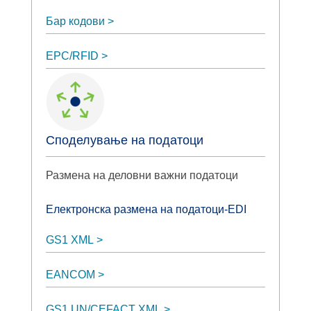
Бар кодови
EPC/RFID
Споделување на податоци
Размена на деловни важни податоци
Електронска размена на податоци-EDI
GS1 XML
EANCOM
GS1 UN/CEFACT XML