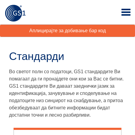
Аплицирајте за добивање бар код
Стандарди
Во светот полн со податоци, GS1 стандардите Ви
помагаат да ги пронајдете они кои за Вас се битни.
GS1 стандардите Ви даваат заеднички јазик за
идентификација, зачувување и споделување на
податоците низ синџирот на снабдување, а притоа
обезбедуваат да битните информации бидат
достапни точни и лесно разбирливи.