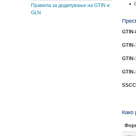
Правила за доделување на GTIN и
GLN
Прес
GTIN-
GTIN-
GTIN-
GTIN-
SSCC
Како 
Фор