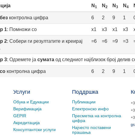
ција
N
N
N
N
1
2
3
4
без
контролна цифра
6
2
9
1
р 1
: Помножи со
x1
x3
x1
x3
р 2
: Собери ги резултатите и креирај
=6
=6
=9
=3
а
р 3
: Одземете ја
сумата
од следниот најблизок број делив со
со
контролна цифра
6
2
9
1
Услуги
Поддршка
К
Обука и Едукации
Публикации
+3
Верификација
Електронско инфо
+3
GEPIR
Пресметка на контролна
+3
цифра
Акредитација
gs
Најчесто поставени
Консултантски услуги
прашања