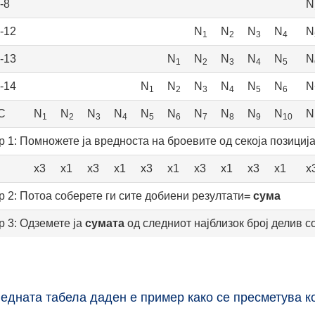
-8
N
-12
N
N
N
N
N
1
2
3
4
-13
N
N
N
N
N
N
1
2
3
4
5
-14
N
N
N
N
N
N
N
1
2
3
4
5
6
C
N
N
N
N
N
N
N
N
N
N
N
1
2
3
4
5
6
7
8
9
10
р 1
: Помножете ја вредноста на броевите од секоја позициј
x3
x1
x3
x1
x3
x1
x3
x1
x3
x1
x
р 2
: Потоа соберете ги сите добиени резултати
= сума
р 3
: Одземете ја
сумата
од следниот најблизок број делив с
едната табела даден е пример како се пресметува 