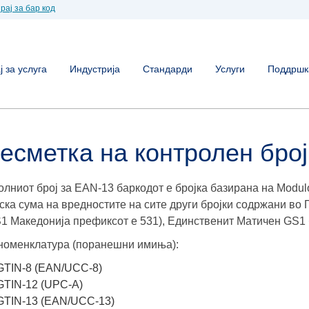
рај за бар код
 за услуга
Индустрија
Стандарди
Услуги
Поддршк
есметка на контролен број
олниот број за EAN-13 баркодот е бројка базирана на Modul
ска сума на вредностите на сите други бројки содржани во
S1 Македонија префиксот е 531), Единственит Матичен GS1 б
номенклатура (поранешни имиња):
GTIN-8 (EAN/UCC-8)
GTIN-12 (UPC-A)
GTIN-13 (EAN/UCC-13)