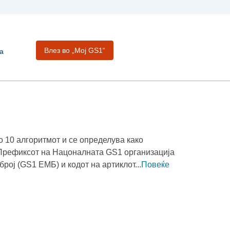
Влез во „Moj GS1“
а
o 10 алгоритмот и се определува како
 Префиксот на Нацоналната GS1 организација
рој (GS1 ЕМБ) и кодот на артиклот...
Повеќе