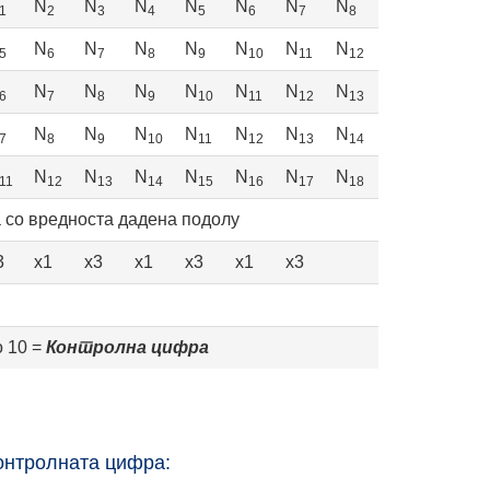
N
N
N
N
N
N
N
1
2
3
4
5
6
7
8
N
N
N
N
N
N
N
5
6
7
8
9
10
11
12
N
N
N
N
N
N
N
6
7
8
9
10
11
12
13
N
N
N
N
N
N
N
7
8
9
10
11
12
13
14
N
N
N
N
N
N
N
11
12
13
14
15
16
17
18
а со вредноста дадена подолу
3
x1
x3
x1
x3
x1
x3
о 10 =
Контролна цифра
контролната цифра: