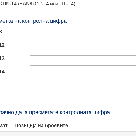
GTIN-14 (EAN/UCC-14 или ITF-14)
метка на контролна цифра
8
12
13
14
рачно да ја пресметате контролната цифра
мат
Позиција на броевите