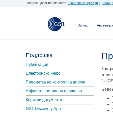
Глобален јазик на бизнисот
Глобална канцеларија
Аплици
За нас
Аплицирај
Пр
Поддршка
Публикации
Контр
Електронско инфо
тежин
(за G
Пресметка на контролна цифра
GTIN 
Најчесто поставени прашања
Корисни документи
GS1 Discovery App