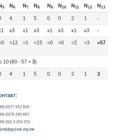
N
N
N
N
N
N
N
N
N
5
6
7
8
9
10
11
12
13
0
4
1
5
0
0
2
1
-
x1
x3
x1
x3
x1
x3
x1
x3
-
=0
=12
=1
=15
=0
=0
=2
=3
=57
 10 (60 - 57 =
3
)
0
4
1
5
0
0
2
1
3
онтакт:
89 (0)77 552 826
89 (0)78 280 667
89 (0)2 3 254 251
1mk@gs1mk.org.mk