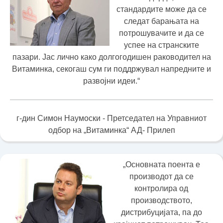
стандардите може да се
следат барањата на
потрошувачите и да се
успее на странските
пазари. Јас лично како долгогодишен раководител на
Витаминка, секогаш сум ги поддржувал напредните и
развојни идеи.“
г-дин Симон Наумоски - Претседател на Управниот
одбор на „Витаминка“ АД- Прилеп
„Основната поента е
производот да се
контролира од
производството,
дистрибуцијата, па до