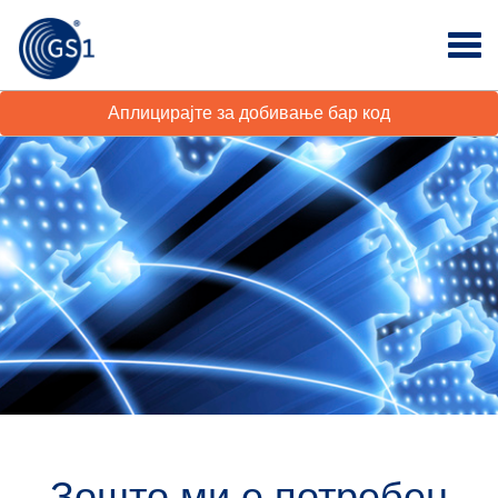
Аплицирајте за добивање бар код
Зошто ми е потребен