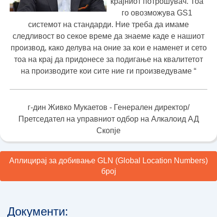
крајниот потрошувач. Тоа
го овозможува GS1
системот на стандарди. Ние треба да имаме
следливост во секое време да знаеме каде е нашиот
производ, како делува на оние за кои е наменет и сето
тоа на крај да придонесе за подигање на квалитетот
на производите кои сите ние ги произведуваме “
г-дин Живко Мукаетов - Генерален директор/
Претседател на управниот одбор на Алкалоид АД
Скопје
Аплицирај за добивање GLN (Global Location Numbers)
број
Документи: