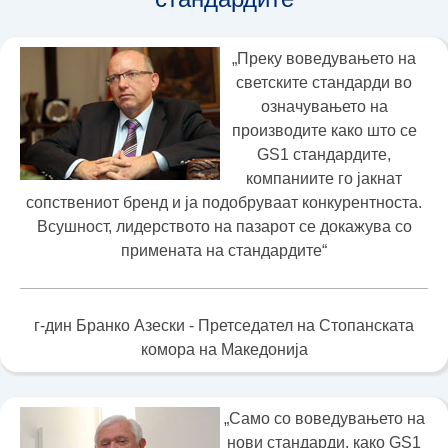
„Преку воведувањето на
светските стандарди во
означувањето на
производите како што се
GS1 стандардите,
компаниите го јакнат
сопствениот бренд и ја подобруваат конкурентноста.
Всушност, лидерството на пазарот се докажува со
примената на стандардите“
г-дин Бранко Азески - Претседател на Стопанската
комора на Македонија
„Само со воведувањето на
нови стандарди, како GS1