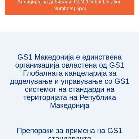
Аплицирај за добивање GLN (Global Location
Numbers) број
GS1 Македонија е единствена
организација овлaстена од GS1
Глобалната канцеларија за
доделување и управување со GS1
системот на стандарди на
територијата на Република
Македонија
Препораки за примена на GS1
стандардите