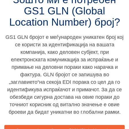
GS1 GLN (Global
Location Number) број?
GS1 GLN бројот е меѓународен уникатен број кој
се користи за идентификација на вашата
компанија, како деловен субјект, при
електронската комуникација за испраќање и
примање на деловни пораки како нарачка и
фактура. GLN бројот се запишува во
„заглавието“на секоја EDI порака со цел да го
идентификува испраќачот и примачот. За да се
обезбеди сигурна достава на овие пораки до
точниот корисник од витално значење е овие
броеви да бидат уникатни во глобални рамки.