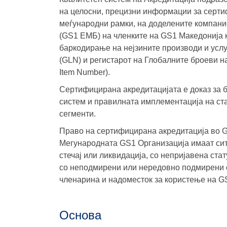
на целосни, прецизни информации за серти
меѓународни рамки, на доделените компани
(GS1 ЕМБ) на членките на GS1 Македонија 
баркодирање на нејзините производи и усл
(GLN) и регистарот на Глобалните броеви на
Item Number).
Сертифицирана акредитацијата е доказ за 
систем и правилната имплементација на ст
сегменти.
Право на сертифицирана акредитација во G
Мегународната GS1 Организација имаат сит
стечај или ликвидација, со непријавена ста
со неподмирени или нередовно подмирени о
членарина и надоместок за користење на GS
Основa