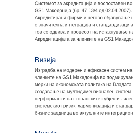
Системот за акредитација е воспоставен во
GS1 Македонија (бр. 47-13/4 од 02.04.2007)
Акредитирани фирми и негово објавување н
е значителна интеграција и стандардизациј
тоа се одвива и процесот на истакнување на
Акредитацијата за членките на GS1 Македон
Визија
Изградба на модерен и ефикасен систем на ре
членките на GS1 Македонија во подмирување
мерки на економската политика на Владата 
создавање на мултидимензионален систем 
перформанси на стопанските субјекти - чл
системскиот ризик, хармонизација и станда
бизнис заедница во актуелните интеграцион