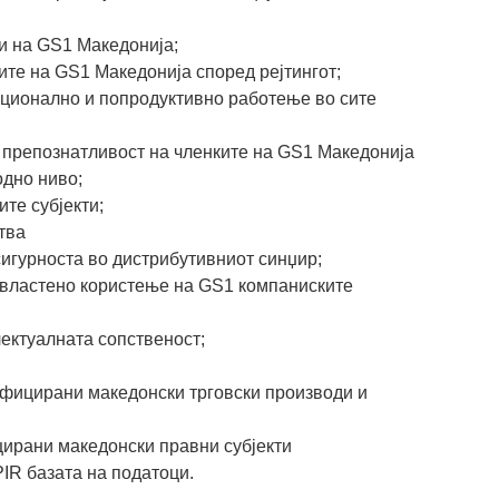
и на GS1 Македонија;
ите на GS1 Македонија според рејтингот;
ционално и попродуктивно работење во сите
и препознатливост на членките на GS1 Македонија
одно ниво;
те субјекти;
тва
игурноста во дистрибутивниот синџир;
властено користење на GS1 компаниските
ектуалната сопственост;
фицирани македонски трговски производи и
ирани македонски правни субјекти
R базата на податоци.