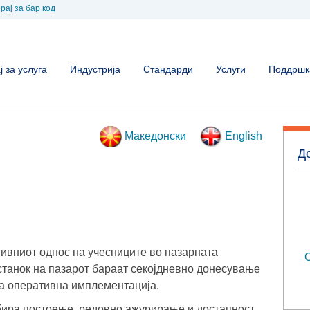
рај за бар код
 за услуга
Индустрија
Стандарди
Услуги
Поддршк
Македонски
English
До
ивниот однос на учесниците во пазарната
О
станок на пазарот бараат секојдневно донесување
на оперативна имплементација.
бира постоење, редовно ажурирање и достапност