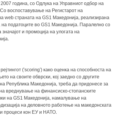
 2007 година, со Одлука на Управниот одбор на
. Со воспоставување на Регистарот на
а web страната на GS1 Македонија, реализирана
а на податоците во GS1 Македонија. Паралелно со
 значајот и промоција на улогата на
ија.
јтингот ('scoring') како оценка на способноста на
то на своите обврски, кој заедно со другите
на Република Македонија, треба да придонесе за
на вреднување на финансиско-стопанските
енки на GS1 Македонија, намалување на
рдизација на деловното работење на македонската
и процеси кон ЕУ и НАТО.