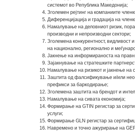
системот во Република Македонија;
Зголемен рејтинг на компаниите членк
Диференцијација и градација на членк
Намалување на деловниот ризик, пора
производни и непроизводни сектори;
Зголемена конкурентност, видливост 
на национално, регионално и меѓунар
Јакнење на информираноста на правни
Зајакнување на стратешките партнерс
Намалување на ризикот и јакнење на с
Заштита од фалсификување и/или нео
префикси за баркодирање;
Зголемена заштита на брендот и интел
Намалување на сивата економија;
Формирање на GTIN регистар за серти
услуги;
Формирање GLN регистар за сертифиц
Навремено и точно ажурирање на GEPI