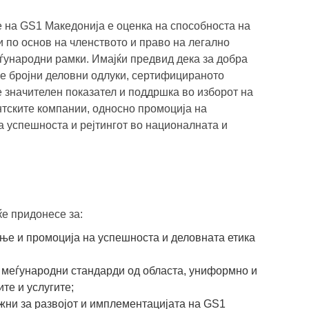
 на GS1 Македонија е оценка на способноста на
 по основ на членството и право на легално
ународни рамки. Имајќи предвид дека за добра
е бројни деловни одлуки, сертифицираното
 значителен показател и поддршка во изборот на
нтските компании, односно промоција на
а успешноста и рејтингот во националната и
е придонесе за:
ње и промоција на успешноста и деловната етика
е меѓународни стандарди од областа, униформно и
те и услугите;
ни за развојот и имплементацијата на GS1