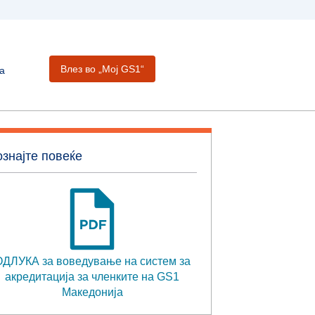
Влез во „Moj GS1“
а
знајте повеќе
ДЛУКА за воведување на систем за
акредитација за членките на GS1
Македонија