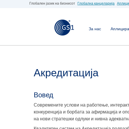
Глобален јазик на бизнисот
Глобална канцеларија
Аплици
За нас
Аплицирај
Акредитација
Вовед
Современите услови на работење, интеракт
конкуренција и борбата за афирмација и оп
на нови стратешки одлуки и нивна адекват
Квалитетен систем на Акредитација подраз