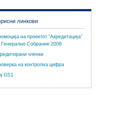
орисни линкови
омоција на проектот "Акредитација"
 Генерално Собрание 2008
редитирани членки
оверка на контролна цифра
ј GS1