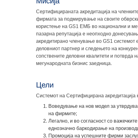
Мисија
Сертифицираната акредитација на членките
фирмата за подмирување на своите обврски
користење на GS1 ЕМБ во национални и меѓ
пазарна репутација е неопходно донесувањ
акредитирано членување во GS1 системот е
деловниот партнер и следењето на конкуре
сопствените деловни квалитети и потврда н
мегународната бизнис заедница.
Цели
Системот на Сертифицирана акредитација ќ
Воведување на нов модел за утврдува
на фирмите;
Легално, и во согласност со важечкит
еднозначно баркодирање на производи
Промоција на успешните фирми заслуж