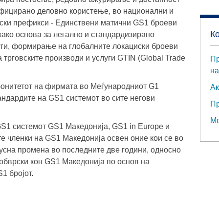
фицирано деловно користење, во национални и
ски префикси - Единствени матични GS1 броеви
К
како основа за легално и стандардизирано
уги, формирање на глобалните локациски броеви
 трговските производи и услуги GTIN (Global Trade
Пр
на
бонитетот на фирмата во Меѓународниот G1
Ак
андардите на GS1 системот во сите негови
Пр
Мо
S1 системот GS1 Македонија, GS1 in Europe и
е членки на GS1 Македонија освен оние кои се во
тусна промена во последните две години, односно
бврски кон GS1 Македонија по основ на
1 бројот.