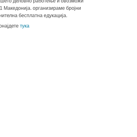
Вашето деловно работење и овозможи
S1 Македонија. организираме бројни
нителна бесплатна едукација.
ронајдете
тука