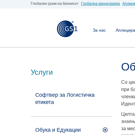
Глобален јазик на бизнисот
Глобална канцеларија
Аплици
За нас
Аплицирај
Об
Услуги
Со це
при б
Софтвер за Логистичка
членк
етикета
Идент
Целта
знаењ
за ме
Обука и Едукации