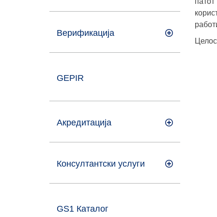
патот
корис
работ
Верификација
Целос
GEPIR
Акредитација
Консултантски услуги
GS1 Каталог