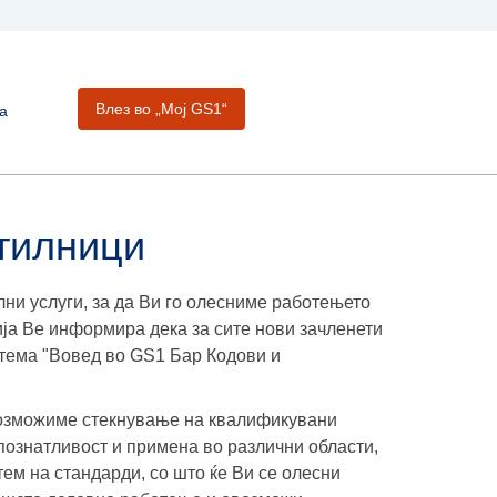
Влез во „Moj GS1“
а
отилници
ни услуги, за да Ви го олесниме работењето
ја Ве информира дека за сите нови зачленети
 тема "Вовед во GS1 Бар Кодови и
возможиме стекнување на квалификувани
познатливост и примена во различни области,
тем на стандарди, со што ќе Ви се олесни