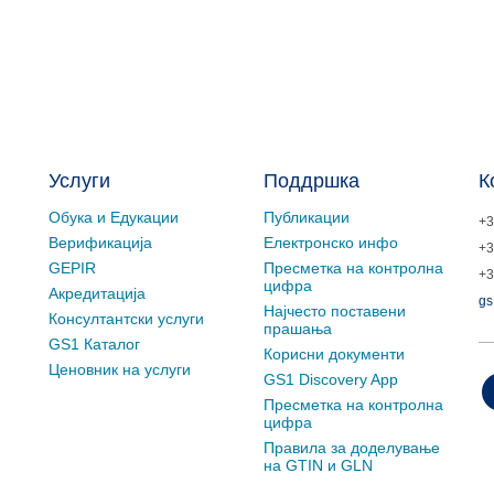
Услуги
Поддршка
К
Обука и Едукации
Публикации
+3
Верификација
Електронско инфо
+3
GEPIR
Пресметка на контролна
+3
цифра
Акредитација
gs
Најчесто поставени
Консултантски услуги
прашања
GS1 Каталог
Корисни документи
Ценовник на услуги
GS1 Discovery App
Пресметка на контролна
цифра
Правила за доделување
на GTIN и GLN