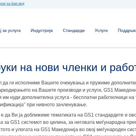
рај за бар код
 за услуга
Индустрија
Стандарди
Услуги
Поддршк
уки на нови членки и раб
л да ги исполниме Вашите очекувања и пружиме дополнител
аркодирањето на Вашите производи и услуги, GS1 Македони
и им нуди дополнителна услуга - бесплатни работилници на
ификација" при нивното зачленување.
 е да Ви ја доближиме тематиката на GS1 стандардите и о
а за GS1 системот во целина, за неговата меѓународна пре
стото и улогата на GS1 Македонија во овој меѓународен сис