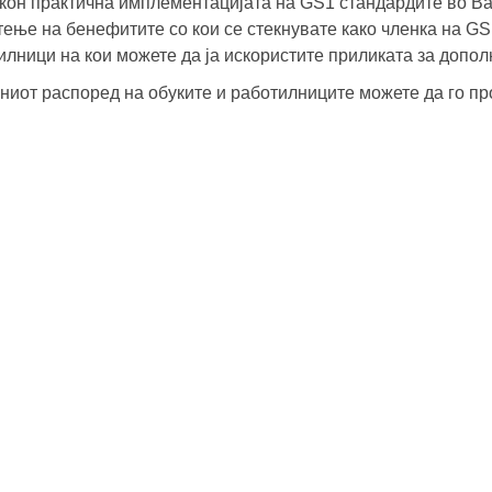
 кон практична имплементацијата на GS1 стандардите во 
тење на бенефитите со кои се стекнувате како членка на G
илници на кои можете да ја искористите приликата за допол
ниот распоред на обуките и работилниците можете да го п