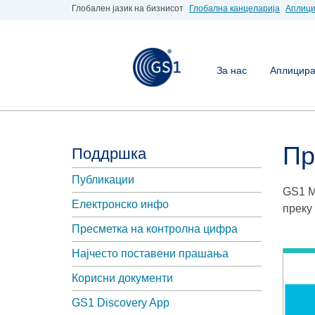
Глобален јазик на бизнисот
Глобална канцеларија
Аплици
За нас
Аплицирај
Пр
Поддршка
Публикации
GS1 М
Електронско инфо
преку
Пресметка на контролна цифра
Најчесто поставени прашања
Корисни документи
GS1 Discovery App