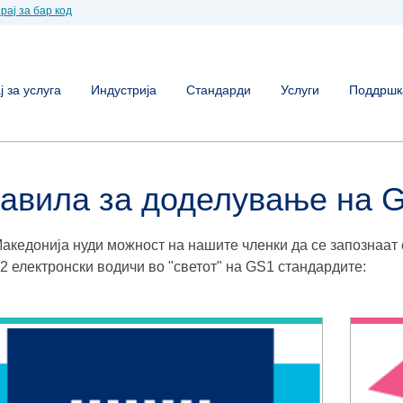
рај за бар код
 за услуга
Индустрија
Стандарди
Услуги
Поддршк
авила за доделување на 
акедонија нуди можност на нашите членки да се запознаат
 2 електронски водичи во "светот" нa GS1 стандардите: