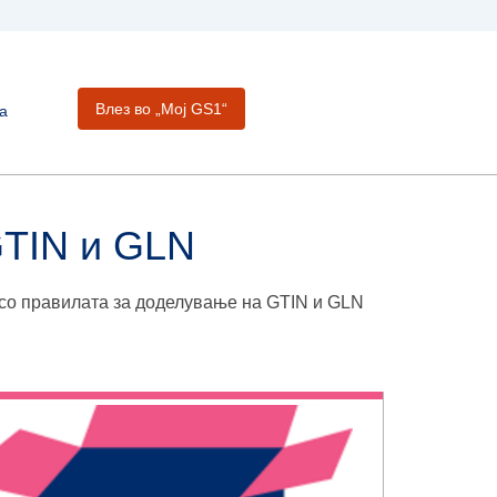
Влез во „Moj GS1“
а
GTIN и GLN
 со правилата за доделување на GTIN и GLN