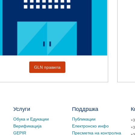
GLN правила
Услуги
Поддршка
К
Обука и Едукации
Публикации
+3
Верификација
Електронско инфо
+3
GEPIR
Пресметка на контролна
+3